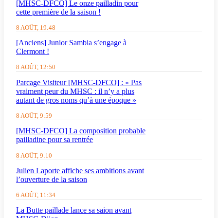
[MHSC-DFCO] Le onze pailladin pour
cette première de la saison !
8 AOÛT, 19:48
[Anciens] Junior Sambia s’engage à
Clermont !
8 AOÛT, 12:50
Parcage Visiteur [MHSC-DFCO] : « Pas
vraiment peur du MHSC : il n’y a plus
autant de gros noms qu’à une époque »
8 AOÛT, 9:59
[MHSC-DFCO] La composition probable
pailladine pour sa rentrée
8 AOÛT, 9:10
Julien Laporte affiche ses ambitions avant
l’ouverture de la saison
6 AOÛT, 11:34
La Butte paillade lance sa saion avant