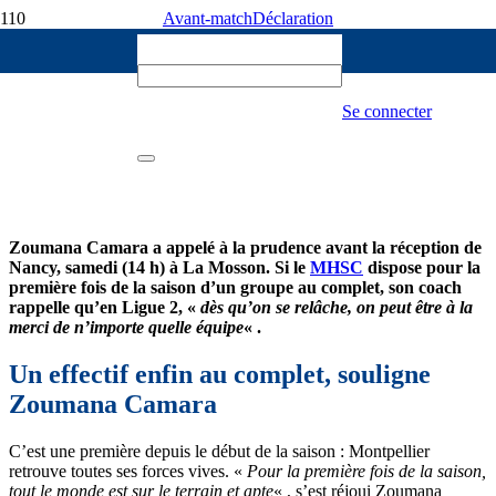
Avant-match
Déclaration
Nicolas Waked
23 OCTOBRE 2025
[MHSC-ASNL] Zoumana Camara : « Il
Se connecter
faut aborder ce championnat avec
énormément d’humilité »
137
Zoumana Camara a appelé à la prudence avant la réception de
Nancy, samedi (14 h) à La Mosson. Si le
MHSC
dispose pour la
première fois de la saison d’un groupe au complet, son coach
rappelle qu’en Ligue 2, «
dès qu’on se relâche, on peut être à la
merci de n’importe quelle équipe
« .
Un effectif enfin au complet, souligne
Zoumana Camara
C’est une première depuis le début de la saison : Montpellier
retrouve toutes ses forces vives. «
Pour la première fois de la saison,
tout le monde est sur le terrain et apte
« , s’est réjoui Zoumana