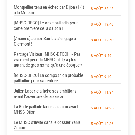
Montpellier tenu en échec par Dijon (1-1)
8 AOÛT, 22:42
à la Mosson
[MHSC-DFCO] Le onze pailladin pour
8 AOÛT, 19:48
cette première de la saison !
[Anciens] Junior Sambia s’engage à
8 AOÛT, 12:50
Clermont !
Parcage Visiteur [MHSC-DFCO] : « Pas
8 AOÛT, 9:59
vraiment peur du MHSC : il n’y a plus
autant de gros noms qu’à une époque »
[MHSC-DFCO] La composition probable
8 AOÛT, 9:10
pailladine pour sa rentrée
Julien Laporte affiche ses ambitions
6 AOÛT, 11:34
avant l’ouverture de la saison
La Butte paillade lance sa saion avant
5 AOÛT, 14:25
MHSC-Dijon
Le MHSC s’invite dans le dossier Yanis
5 AOÛT, 12:36
Zouaoui