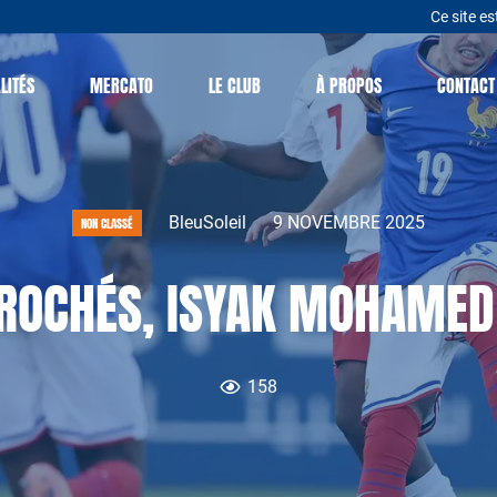
Ce site es
LITÉS
MERCATO
LE CLUB
À PROPOS
CONTACT
BleuSoleil
9 NOVEMBRE 2025
NON CLASSÉ
CROCHÉS, ISYAK MOHAMED 
158