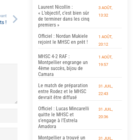
Laurent Nicollin :
3 AOÛT,
« L’objectif, c’est bien sûr
13:32
vant
de terminer dans les cinq
s !
premiers »
Officiel : Nordan Mukiele
1 AOÛT,
rejoint le MHSC en prêt !
20:12
MHSC 4-2 RAF :
1 AOÛT,
Montpellier engrange un
19:57
4ème succès, bijou de
Camara
Le match de préparation
31 JUIL,
entre Rodez et le MHSC
22:43
devrait être diffusé
Officiel : Lucas Mincarelli
31 JUIL,
quitte le MHSC et
20:36
s’engage à l’Estrela
Amadora
Montpellier a trouvé un
31 JUIL,