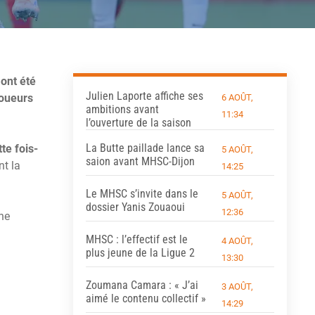
ont été
Julien Laporte affiche ses
joueurs
6 AOÛT,
ambitions avant
11:34
l’ouverture de la saison
La Butte paillade lance sa
tte fois-
5 AOÛT,
saion avant MHSC-Dijon
nt la
14:25
Le MHSC s’invite dans le
5 AOÛT,
dossier Yanis Zouaoui
12:36
ne
MHSC : l’effectif est le
4 AOÛT,
plus jeune de la Ligue 2
13:30
Zoumana Camara : « J’ai
3 AOÛT,
aimé le contenu collectif »
14:29