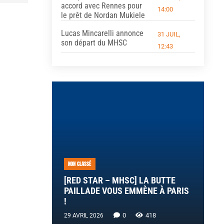
accord avec Rennes pour
14:00
le prêt de Nordan Mukiele
Lucas Mincarelli annonce
31 JUIL,
son départ du MHSC
12:43
NON CLASSÉ
[RED STAR – MHSC] LA BUTTE
PAILLADE VOUS EMMÈNE À PARIS
!
0
418
29 AVRIL 2026