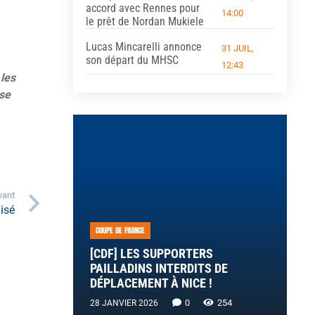
accord avec Rennes pour
14:00
le prêt de Nordan Mukiele
Lucas Mincarelli annonce
31 JUIL,
son départ du MHSC
12:43
 les
 se
vant
isé
COUPE DE FRANCE
[CDF] LES SUPPORTERS
PAILLADINS INTERDITS DE
DÉPLACEMENT À NICE !
0
254
28 JANVIER 2026