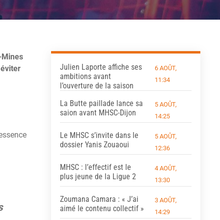
-Mines
Julien Laporte affiche ses
éviter
6 AOÛT,
ambitions avant
11:34
l’ouverture de la saison
La Butte paillade lance sa
5 AOÛT,
saion avant MHSC-Dijon
14:25
l’essence
Le MHSC s’invite dans le
5 AOÛT,
dossier Yanis Zouaoui
12:36
MHSC : l’effectif est le
4 AOÛT,
plus jeune de la Ligue 2
13:30
Zoumana Camara : « J’ai
3 AOÛT,
s
aimé le contenu collectif »
14:29