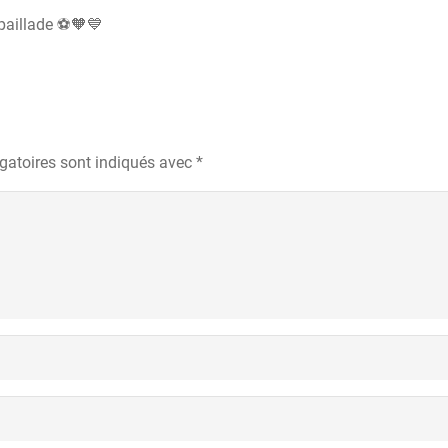
 paillade ⚽️🧡💙
gatoires sont indiqués avec
*