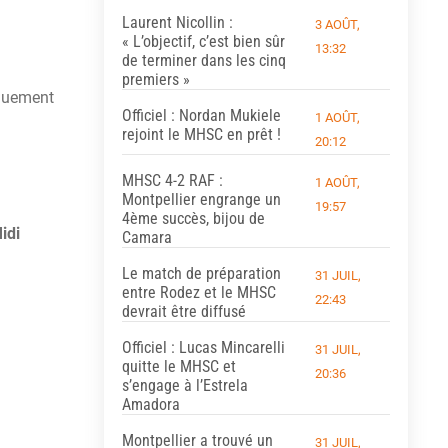
Laurent Nicollin :
3 AOÛT,
« L’objectif, c’est bien sûr
13:32
de terminer dans les cinq
premiers »
iquement
Officiel : Nordan Mukiele
1 AOÛT,
rejoint le MHSC en prêt !
20:12
MHSC 4-2 RAF :
1 AOÛT,
Montpellier engrange un
19:57
4ème succès, bijou de
idi
Camara
Le match de préparation
31 JUIL,
entre Rodez et le MHSC
22:43
devrait être diffusé
Officiel : Lucas Mincarelli
31 JUIL,
quitte le MHSC et
20:36
s’engage à l’Estrela
Amadora
Montpellier a trouvé un
31 JUIL,