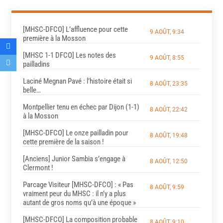
[MHSC-DFCO] L’affluence pour cette
9 AOÛT, 9:34
première à la Mosson
[MHSC 1-1 DFCO] Les notes des
9 AOÛT, 8:55
pailladins
Laciné Megnan Pavé : l’histoire était si
8 AOÛT, 23:35
belle…
Montpellier tenu en échec par Dijon (1-1)
8 AOÛT, 22:42
à la Mosson
[MHSC-DFCO] Le onze pailladin pour
8 AOÛT, 19:48
cette première de la saison !
[Anciens] Junior Sambia s’engage à
8 AOÛT, 12:50
Clermont !
Parcage Visiteur [MHSC-DFCO] : « Pas
8 AOÛT, 9:59
vraiment peur du MHSC : il n’y a plus
autant de gros noms qu’à une époque »
[MHSC-DFCO] La composition probable
8 AOÛT, 9:10