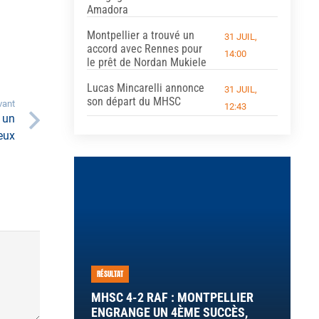
Amadora
Montpellier a trouvé un
31 JUIL,
accord avec Rennes pour
14:00
le prêt de Nordan Mukiele
Lucas Mincarelli annonce
31 JUIL,
son départ du MHSC
vant
12:43
 un
eux
RÉSULTAT
MHSC 4-2 RAF : MONTPELLIER
ENGRANGE UN 4ÈME SUCCÈS,