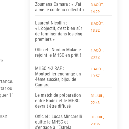
Zoumana Camara : « J’ai
3 AOÛT,
aimé le contenu collectif »
14:29
Laurent Nicollin :
3 AOÛT,
« L’objectif, c’est bien sûr
13:32
de terminer dans les cinq
premiers »
Officiel : Nordan Mukiele
1 AOÛT,
rejoint le MHSC en prêt !
20:12
re
MHSC 4-2 RAF :
1 AOÛT,
Montpellier engrange un
19:57
4ème succès, bijou de
rtance.
Camara
Star ou
Le match de préparation
quer 11
31 JUIL,
entre Rodez et le MHSC
22:43
devrait être diffusé
luxe
Officiel : Lucas Mincarelli
31 JUIL,
quitte le MHSC et
20:36
s’engage à l’Estrela