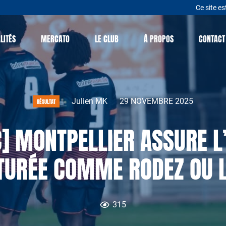
Ce site es
LITÉS
MERCATO
LE CLUB
À PROPOS
CONTACT
Julien MK
29 NOVEMBRE 2025
RÉSULTAT
 MONTPELLIER ASSURE L’E
TURÉE COMME RODEZ OU L
315