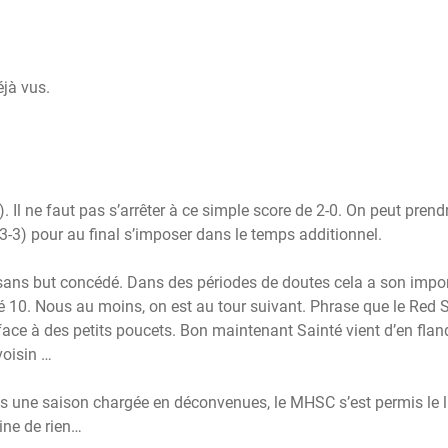
éjà vus.
. Il ne faut pas s’arrêter à ce simple score de 2-0. On peut prend
3-3) pour au final s’imposer dans le temps additionnel.
e, sans but concédé. Dans des périodes de doutes cela a son impo
é 10. Nous au moins, on est au tour suivant. Phrase que le Red 
face à des petits poucets. Bon maintenant Sainté vient d’en flan
voisin …
rès une saison chargée en déconvenues, le MHSC s’est permis le 
ine de rien…