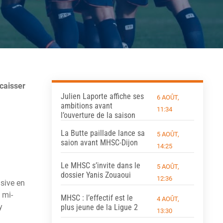
caisser
Julien Laporte affiche ses
6 AOÛT,
ambitions avant
11:34
l’ouverture de la saison
La Butte paillade lance sa
5 AOÛT,
saion avant MHSC-Dijon
14:25
Le MHSC s’invite dans le
5 AOÛT,
dossier Yanis Zouaoui
12:36
nsive en
 mi-
MHSC : l’effectif est le
4 AOÛT,
y
plus jeune de la Ligue 2
13:30