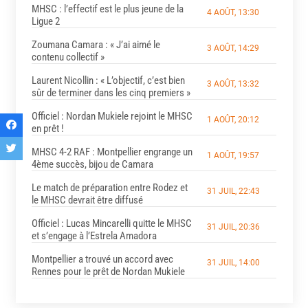
MHSC : l’effectif est le plus jeune de la
4 AOÛT, 13:30
Ligue 2
Zoumana Camara : « J’ai aimé le
3 AOÛT, 14:29
contenu collectif »
Laurent Nicollin : « L’objectif, c’est bien
3 AOÛT, 13:32
sûr de terminer dans les cinq premiers »
Officiel : Nordan Mukiele rejoint le MHSC
1 AOÛT, 20:12
en prêt !
MHSC 4-2 RAF : Montpellier engrange un
1 AOÛT, 19:57
4ème succès, bijou de Camara
Le match de préparation entre Rodez et
31 JUIL, 22:43
le MHSC devrait être diffusé
Officiel : Lucas Mincarelli quitte le MHSC
31 JUIL, 20:36
et s’engage à l’Estrela Amadora
Montpellier a trouvé un accord avec
31 JUIL, 14:00
Rennes pour le prêt de Nordan Mukiele