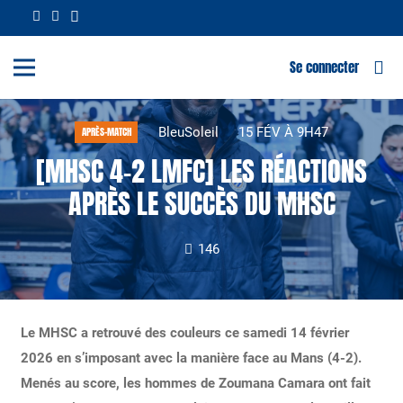
Se connecter
BleuSoleil
15 FÉV À 9H47
APRÈS-MATCH
[MHSC 4-2 LMFC] LES RÉACTIONS
APRÈS LE SUCCÈS DU MHSC
146
Le MHSC a retrouvé des couleurs ce samedi 14 février
2026 en s’imposant avec la manière face au Mans (4-2).
Menés au score,
les hommes de
Zoumana Camara
ont fait