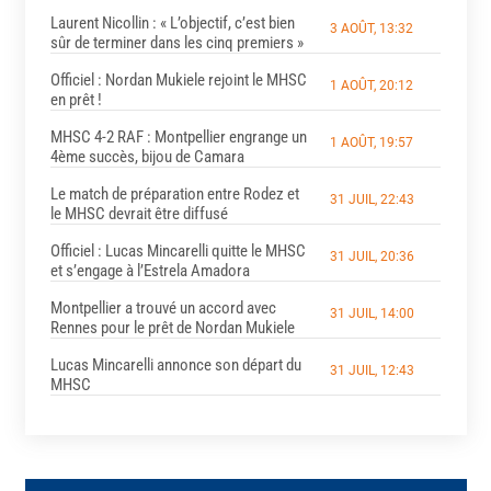
Laurent Nicollin : « L’objectif, c’est bien
3 AOÛT, 13:32
sûr de terminer dans les cinq premiers »
Officiel : Nordan Mukiele rejoint le MHSC
1 AOÛT, 20:12
en prêt !
MHSC 4-2 RAF : Montpellier engrange un
1 AOÛT, 19:57
4ème succès, bijou de Camara
Le match de préparation entre Rodez et
31 JUIL, 22:43
le MHSC devrait être diffusé
Officiel : Lucas Mincarelli quitte le MHSC
31 JUIL, 20:36
et s’engage à l’Estrela Amadora
Montpellier a trouvé un accord avec
31 JUIL, 14:00
Rennes pour le prêt de Nordan Mukiele
Lucas Mincarelli annonce son départ du
31 JUIL, 12:43
MHSC