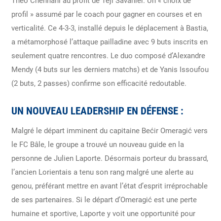
Théo Chennahi au profit de Téji Savanier. Un « choix de
profil » assumé par le coach pour gagner en courses et en
verticalité. Ce 4-3-3, installé depuis le déplacement à Bastia,
a métamorphosé l’attaque pailladine avec 9 buts inscrits en
seulement quatre rencontres. Le duo composé d’Alexandre
Mendy (4 buts sur les derniers matchs) et de Yanis Issoufou
(2 buts, 2 passes) confirme son efficacité redoutable.
UN NOUVEAU LEADERSHIP EN DÉFENSE :
Malgré le départ imminent du capitaine Bećir Omeragić vers
le FC Bâle, le groupe a trouvé un nouveau guide en la
personne de Julien Laporte. Désormais porteur du brassard,
l’ancien Lorientais a tenu son rang malgré une alerte au
genou, préférant mettre en avant l’état d’esprit irréprochable
de ses partenaires. Si le départ d’Omeragić est une perte
humaine et sportive, Laporte y voit une opportunité pour