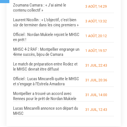
Zoumana Camara : « J’ai aimé le
3 AOÛT, 14:29
contenu collectif »
Laurent Nicollin : « L’objectif, c’est bien
3 AOÛT, 13:32
sûr de terminer dans les cinq premiers »
Officiel : Nordan Mukiele rejoint le MHSC
1 AOÛT, 20:12
en prêt !
MHSC 4-2 RAF : Montpellier engrange un
1 AOÛT, 19:57
4ème succès, bijou de Camara
Le match de préparation entre Rodez et
31 JUIL, 22:43
le MHSC devrait être diffusé
Officiel : Lucas Mincarelli quitte le MHSC
31 JUIL, 20:36
et s’engage à l’Estrela Amadora
Montpellier a trouvé un accord avec
31 JUIL, 14:00
Rennes pour le prêt de Nordan Mukiele
Lucas Mincarelli annonce son départ du
31 JUIL, 12:43
MHSC