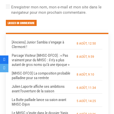
Enregistrer mon nom, mon e-mail et mon site dans le
navigateur pour mon prochain commentaire.
LAISSER UN COMMENTAIRE
[Anciens] Junior Sambia s’engage à
8 AOÛT, 12:50
Clermont !
Parcage Visiteur [MHSC-DFCO] : « Pas
8 AOÛT, 9:59
vraiment peur du MHSC : il n’y a plus
autant de gros noms qu’à une époque »
[MHSC-DFCO] La composition probable
8 AOÛT, 9:10
pailladine pour sa rentrée
Julien Laporte affiche ses ambitions
6 AOÛT, 11:34
avant l’ouverture de la saison
La Butte paillade lance sa saion avant
5 AOÛT, 14:25
MHSC-Dijon
Le MHSC s’invite dans le dossier Yanis