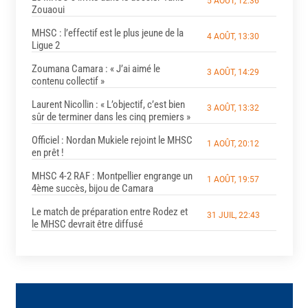
5 AOÛT, 12:36
Zouaoui
MHSC : l’effectif est le plus jeune de la
4 AOÛT, 13:30
Ligue 2
Zoumana Camara : « J’ai aimé le
3 AOÛT, 14:29
contenu collectif »
Laurent Nicollin : « L’objectif, c’est bien
3 AOÛT, 13:32
sûr de terminer dans les cinq premiers »
Officiel : Nordan Mukiele rejoint le MHSC
1 AOÛT, 20:12
en prêt !
MHSC 4-2 RAF : Montpellier engrange un
1 AOÛT, 19:57
4ème succès, bijou de Camara
Le match de préparation entre Rodez et
31 JUIL, 22:43
le MHSC devrait être diffusé