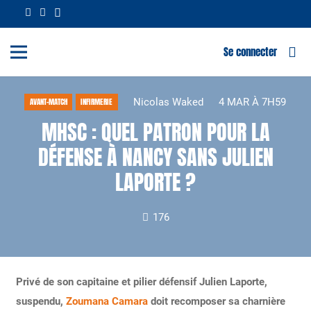
Se connecter
Nicolas Waked
4 MAR À 7H59
AVANT-MATCH
INFIRMERIE
MHSC : QUEL PATRON POUR LA
DÉFENSE À NANCY SANS JULIEN
LAPORTE ?
176
Privé de son capitaine et pilier défensif Julien Laporte,
suspendu,
Zoumana Camara
doit recomposer sa charnière