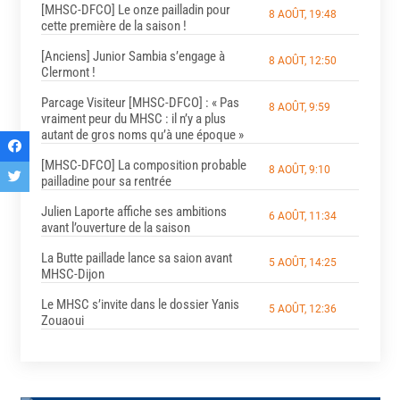
[MHSC-DFCO] Le onze pailladin pour
8 AOÛT, 19:48
cette première de la saison !
[Anciens] Junior Sambia s’engage à
8 AOÛT, 12:50
Clermont !
Parcage Visiteur [MHSC-DFCO] : « Pas
8 AOÛT, 9:59
vraiment peur du MHSC : il n’y a plus
autant de gros noms qu’à une époque »
[MHSC-DFCO] La composition probable
8 AOÛT, 9:10
pailladine pour sa rentrée
Julien Laporte affiche ses ambitions
6 AOÛT, 11:34
avant l’ouverture de la saison
La Butte paillade lance sa saion avant
5 AOÛT, 14:25
MHSC-Dijon
Le MHSC s’invite dans le dossier Yanis
5 AOÛT, 12:36
Zouaoui