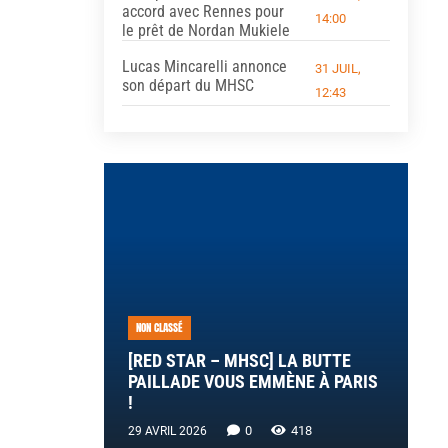
accord avec Rennes pour
14:00
le prêt de Nordan Mukiele
Lucas Mincarelli annonce
31 JUIL,
son départ du MHSC
12:43
NON CLASSÉ
[RED STAR – MHSC] LA BUTTE
PAILLADE VOUS EMMÈNE À PARIS
!
0
418
29 AVRIL 2026