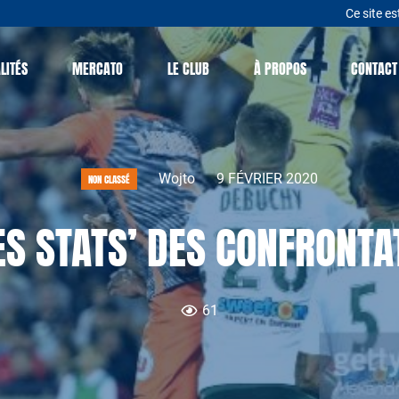
Ce site es
LITÉS
MERCATO
LE CLUB
À PROPOS
CONTACT
Wojto
9 FÉVRIER 2020
NON CLASSÉ
S STATS’ DES CONFRONTAT
61