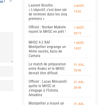
se !
Laurent Nicollin :
3 AOÛT,
« L’objectif, c’est bien sûr
13:32
de terminer dans les cinq
premiers »
Officiel : Nordan Mukiele
1 AOÛT,
rejoint le MHSC en prêt !
20:12
MHSC 4-2 RAF :
1 AOÛT,
Montpellier engrange un
19:57
4ème succès, bijou de
Camara
Le match de préparation
31 JUIL,
entre Rodez et le MHSC
22:43
devrait être diffusé
Officiel : Lucas Mincarelli
31 JUIL,
quitte le MHSC et
20:36
s’engage à l’Estrela
Amadora
Montpellier a trouvé un
31 JUIL,