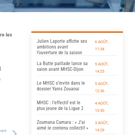
re les
Julien Laporte affiche ses
6 AOÛT,
ambitions avant
11:34
l’ouverture de la saison
La Butte paillade lance sa
5 AOÛT,
8
saion avant MHSC-Dijon
14:25
e
Le MHSC s’invite dans le
5 AOÛT,
dossier Yanis Zouaoui
12:36
MHSC : l’effectif est le
4 AOÛT,
plus jeune de la Ligue 2
13:30
Zoumana Camara : « J’ai
3 AOÛT,
aimé le contenu collectif »
14:29
vant