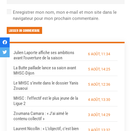
Enregistrer mon nom, mon e-mail et mon site dans le
navigateur pour mon prochain commentaire.
LAISSER UN COMMENTAIRE
Julien Laporte affiche ses ambitions
6 AOÛT, 11:34
avant l’ouverture de la saison
La Butte paillade lance sa saion avant
5 AOÛT, 14:25
MHSC-Dijon
Le MHSC s’invite dans le dossier Yanis
5 AOÛT, 12:36
Zouaoui
MHSC : l’effectif est le plus jeune de la
4 AOÛT, 13:30
Ligue 2
Zoumana Camara : « J’ai aimé le
3 AOÛT, 14:29
contenu collectif »
Laurent Nicollin : « L’objectif, c’est bien
3 AOÛT, 13:32