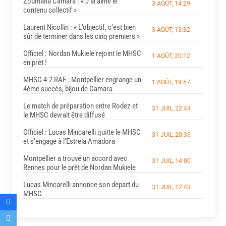
Zoumana Camara : « J’ai aimé le
3 AOÛT, 14:29
contenu collectif »
Laurent Nicollin : « L’objectif, c’est bien
3 AOÛT, 13:32
sûr de terminer dans les cinq premiers »
Officiel : Nordan Mukiele rejoint le MHSC
1 AOÛT, 20:12
en prêt !
MHSC 4-2 RAF : Montpellier engrange un
1 AOÛT, 19:57
4ème succès, bijou de Camara
Le match de préparation entre Rodez et
31 JUIL, 22:43
le MHSC devrait être diffusé
Officiel : Lucas Mincarelli quitte le MHSC
31 JUIL, 20:36
et s’engage à l’Estrela Amadora
Montpellier a trouvé un accord avec
31 JUIL, 14:00
Rennes pour le prêt de Nordan Mukiele
Lucas Mincarelli annonce son départ du
31 JUIL, 12:43
MHSC