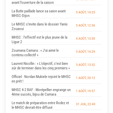
avant l’ouverture de la saison
La Butte paillade lance sa saion avant
5 AOÛT, 14:25
MHSC-Dijon
Le MHSC s’invite dans le dossier Yanis
5 AOÛT, 12:36
Zouaoui
MHSC : l’effectif est le plus jeune de la
4 AOÛT, 13:30
Ligue 2
Zoumana Camara : « J’ai aimé le
3 AOÛT, 14:29
contenu collectif »
Laurent Nicollin : « L’objectif, c’est bien
3 AOÛT, 13:32
sûr de terminer dans les cinq premiers »
Officiel : Nordan Mukiele rejoint le MHSC
1 AOÛT, 20:12
en prêt !
MHSC 4-2 RAF : Montpellier engrange un
1 AOÛT, 19:57
4ème succès, bijou de Camara
Le match de préparation entre Rodez et
31 JUIL, 22:43
le MHSC devrait être diffusé