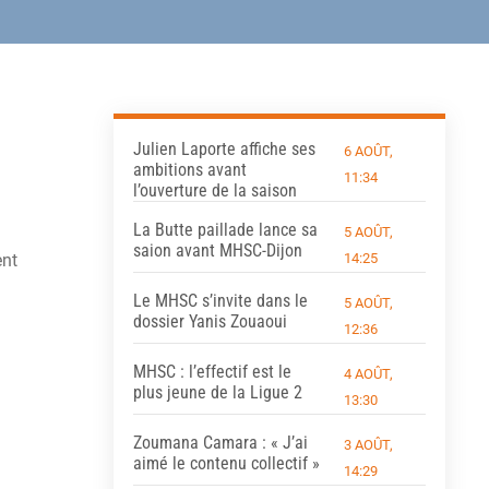
Julien Laporte affiche ses
6 AOÛT,
ambitions avant
11:34
l’ouverture de la saison
La Butte paillade lance sa
5 AOÛT,
saion avant MHSC-Dijon
14:25
ent
Le MHSC s’invite dans le
5 AOÛT,
dossier Yanis Zouaoui
12:36
MHSC : l’effectif est le
4 AOÛT,
plus jeune de la Ligue 2
13:30
Zoumana Camara : « J’ai
3 AOÛT,
aimé le contenu collectif »
14:29