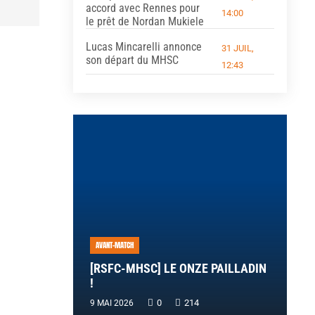
accord avec Rennes pour
14:00
le prêt de Nordan Mukiele
Lucas Mincarelli annonce
31 JUIL,
son départ du MHSC
12:43
AVANT-MATCH
[RSFC-MHSC] LE ONZE PAILLADIN
!
0
214
9 MAI 2026