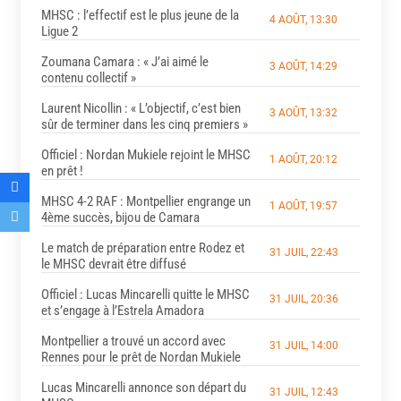
MHSC : l’effectif est le plus jeune de la
4 AOÛT, 13:30
Ligue 2
Zoumana Camara : « J’ai aimé le
3 AOÛT, 14:29
contenu collectif »
Laurent Nicollin : « L’objectif, c’est bien
3 AOÛT, 13:32
sûr de terminer dans les cinq premiers »
Officiel : Nordan Mukiele rejoint le MHSC
1 AOÛT, 20:12
en prêt !
MHSC 4-2 RAF : Montpellier engrange un
1 AOÛT, 19:57
4ème succès, bijou de Camara
Le match de préparation entre Rodez et
31 JUIL, 22:43
le MHSC devrait être diffusé
Officiel : Lucas Mincarelli quitte le MHSC
31 JUIL, 20:36
et s’engage à l’Estrela Amadora
Montpellier a trouvé un accord avec
31 JUIL, 14:00
Rennes pour le prêt de Nordan Mukiele
Lucas Mincarelli annonce son départ du
31 JUIL, 12:43