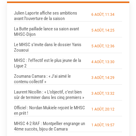
Julien Laporte affiche ses ambitions
6 AOÛT, 11:34
avant l’ouverture de la saison
La Butte paillade lance sa saion avant
5 AOÛT, 14:25
MHSC-Dijon
Le MHSC s’invite dans le dossier Yanis
5 AOÛT, 12:36
Zouaoui
MHSC : l’effectif est le plus jeune de la
4 AOÛT, 13:30
Ligue 2
Zoumana Camara : « J’ai aimé le
3 AOÛT, 14:29
contenu collectif »
Laurent Nicollin : « L’objectif, c’est bien
3 AOÛT, 13:32
sûr de terminer dans les cinq premiers »
Officiel : Nordan Mukiele rejoint le MHSC
1 AOÛT, 20:12
en prêt !
MHSC 4-2 RAF : Montpellier engrange un
1 AOÛT, 19:57
4ème succès, bijou de Camara