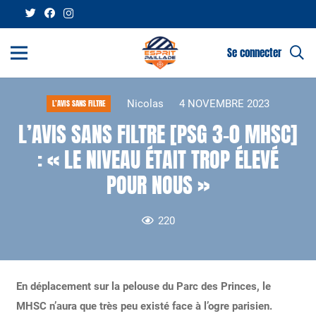
Se connecter
Nicolas
4 NOVEMBRE 2023
L’AVIS SANS FILTRE
L’AVIS SANS FILTRE [PSG 3-0 MHSC]
: « LE NIVEAU ÉTAIT TROP ÉLEVÉ
POUR NOUS »
220
En déplacement sur la pelouse du Parc des Princes, le
MHSC n’aura que très peu existé face à l’ogre parisien.