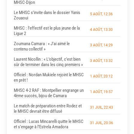
MHSC-Dijon
Le MHSC s’invite dans le dossier Yanis
5 AOÛT, 12:36
Zouaoui
MHSC : l’effectif est le plus jeune de la
4 AOÛT, 13:30
Ligue 2
Zoumana Camara : « J’ai aimé le
3 AOÛT, 14:29
contenu collectif »
Laurent Nicollin : « L’objectif, c’est bien
3 AOÛT, 13:32
sûr de terminer dans les cinq premiers »
Officiel : Nordan Mukiele rejoint le MHSC
1 AOÛT, 20:12
en prêt !
MHSC 4-2 RAF : Montpellier engrange un
1 AOÛT, 19:57
4ème succès, bijou de Camara
Le match de préparation entre Rodez et
31 JUIL, 22:43
le MHSC devrait être diffusé
Officiel : Lucas Mincarelli quitte le MHSC
31 JUIL, 20:36
et s’engage à l’Estrela Amadora