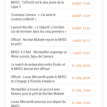
MHSC : l’effectif est le plus jeune de la
4 AOÛT, 13:30
Ligue 2
Zoumana Camara : « J’ai aimé le
3 AOÛT, 14:29
contenu collectif »
Laurent Nicollin : « L’objectif, c’est bien
3 AOÛT, 13:32
sûr de terminer dans les cinq premiers »
Officiel : Nordan Mukiele rejoint le MHSC
1 AOÛT, 20:12
en prêt !
MHSC 4-2 RAF : Montpellier engrange un
1 AOÛT, 19:57
4ème succès, bijou de Camara
Le match de préparation entre Rodez et
31 JUIL, 22:43
le MHSC devrait être diffusé
Officiel : Lucas Mincarelli quitte le MHSC
31 JUIL, 20:36
et s’engage à l’Estrela Amadora
Montpellier a trouvé un accord avec
31 JUIL, 14:00
Rennes pour le prêt de Nordan Mukiele
Lucas Mincarelli annonce son départ du
31 JUIL, 12:43
MHSC