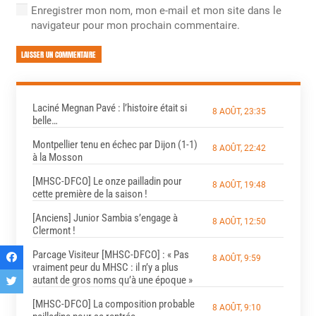
Enregistrer mon nom, mon e-mail et mon site dans le
navigateur pour mon prochain commentaire.
LAISSER UN COMMENTAIRE
Laciné Megnan Pavé : l’histoire était si
8 AOÛT, 23:35
belle…
Montpellier tenu en échec par Dijon (1-1)
8 AOÛT, 22:42
à la Mosson
[MHSC-DFCO] Le onze pailladin pour
8 AOÛT, 19:48
cette première de la saison !
[Anciens] Junior Sambia s’engage à
8 AOÛT, 12:50
Clermont !
Parcage Visiteur [MHSC-DFCO] : « Pas
8 AOÛT, 9:59
vraiment peur du MHSC : il n’y a plus
autant de gros noms qu’à une époque »
[MHSC-DFCO] La composition probable
8 AOÛT, 9:10