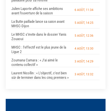
pailladine pour sa rentrée
Julien Laporte affiche ses ambitions
6 AOÛT, 11:34
avant l’ouverture de la saison
La Butte paillade lance sa saion avant
5 AOÛT, 14:25
MHSC-Dijon
Le MHSC s’invite dans le dossier Yanis
5 AOÛT, 12:36
Zouaoui
MHSC : l’effectif est le plus jeune de la
4 AOÛT, 13:30
Ligue 2
Zoumana Camara : « J’ai aimé le
3 AOÛT, 14:29
contenu collectif »
Laurent Nicollin : « L’objectif, c’est bien
3 AOÛT, 13:32
sûr de terminer dans les cinq premiers »