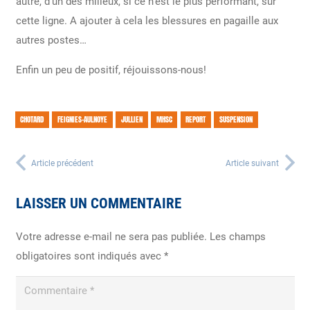
autre, d’un des milieux, si ce n’est le plus performant, sur
cette ligne. A ajouter à cela les blessures en pagaille aux
autres postes…
Enfin un peu de positif, réjouissons-nous!
CHOTARD
FEIGNIES-AULNOYE
JULLIEN
MHSC
REPORT
SUSPENSION
Article précédent
Article suivant
LAISSER UN COMMENTAIRE
Votre adresse e-mail ne sera pas publiée.
Les champs
obligatoires sont indiqués avec
*