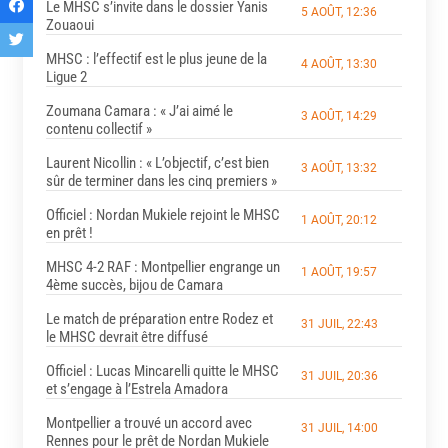
Le MHSC s’invite dans le dossier Yanis
5 AOÛT, 12:36
Zouaoui
MHSC : l’effectif est le plus jeune de la
4 AOÛT, 13:30
Ligue 2
Zoumana Camara : « J’ai aimé le
3 AOÛT, 14:29
contenu collectif »
Laurent Nicollin : « L’objectif, c’est bien
3 AOÛT, 13:32
sûr de terminer dans les cinq premiers »
Officiel : Nordan Mukiele rejoint le MHSC
1 AOÛT, 20:12
en prêt !
MHSC 4-2 RAF : Montpellier engrange un
1 AOÛT, 19:57
4ème succès, bijou de Camara
Le match de préparation entre Rodez et
31 JUIL, 22:43
le MHSC devrait être diffusé
Officiel : Lucas Mincarelli quitte le MHSC
31 JUIL, 20:36
et s’engage à l’Estrela Amadora
Montpellier a trouvé un accord avec
31 JUIL, 14:00
Rennes pour le prêt de Nordan Mukiele