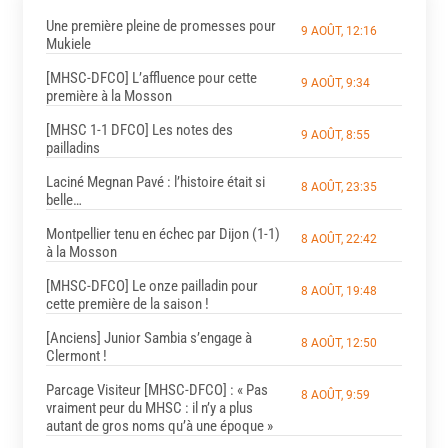
Une première pleine de promesses pour
9 AOÛT, 12:16
Mukiele
[MHSC-DFCO] L’affluence pour cette
9 AOÛT, 9:34
première à la Mosson
[MHSC 1-1 DFCO] Les notes des
9 AOÛT, 8:55
pailladins
Laciné Megnan Pavé : l’histoire était si
8 AOÛT, 23:35
belle…
Montpellier tenu en échec par Dijon (1-1)
8 AOÛT, 22:42
à la Mosson
[MHSC-DFCO] Le onze pailladin pour
8 AOÛT, 19:48
cette première de la saison !
[Anciens] Junior Sambia s’engage à
8 AOÛT, 12:50
Clermont !
Parcage Visiteur [MHSC-DFCO] : « Pas
8 AOÛT, 9:59
vraiment peur du MHSC : il n’y a plus
autant de gros noms qu’à une époque »