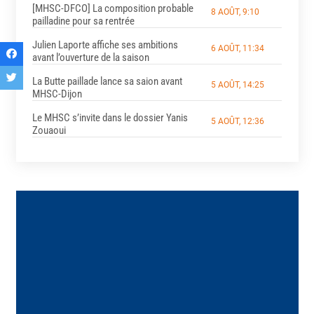
[MHSC-DFCO] La composition probable
8 AOÛT, 9:10
pailladine pour sa rentrée
Julien Laporte affiche ses ambitions
6 AOÛT, 11:34
avant l’ouverture de la saison
La Butte paillade lance sa saion avant
5 AOÛT, 14:25
MHSC-Dijon
Le MHSC s’invite dans le dossier Yanis
5 AOÛT, 12:36
Zouaoui