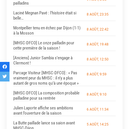
pailladins
Laciné Megnan Pavé : l’histoire était si
8 AOÛT, 23:35
belle…
Montpellier tenu en échec par Dijon (1-1)
8 AOÛT, 22:42
à la Mosson
[MHSC-DFCO] Le onze pailladin pour
8 AOÛT, 19:48
cette première de la saison !
[Anciens] Junior Sambia s’engage à
8 AOÛT, 12:50
Clermont !
Parcage Visiteur [MHSC-DFCO] : « Pas
8 AOÛT, 9:59
vraiment peur du MHSC : il n’y a plus
autant de gros noms qu’à une époque »
[MHSC-DFCO] La composition probable
8 AOÛT, 9:10
pailladine pour sa rentrée
Julien Laporte affiche ses ambitions
6 AOÛT, 11:34
avant l’ouverture de la saison
La Butte paillade lance sa saion avant
5 AOÛT, 14:25
MHSC-Dijon