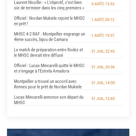
Laurent Nicollin : « L’objectif, c’est bien
3 AOÛT, 13:32
sûr de terminer dans les cinq premiers »
Officiel : Nordan Mukiele rejoint le MHSC
1 AOÛT, 20:12
en prêt !
MHSC 4-2 RAF : Montpellier engrange un
1 AOÛT, 19:57
4ème succès, bijou de Camara
Le match de préparation entre Rodez et
31 JUIL, 22:43
le MHSC devrait être diffusé
Officiel : Lucas Mincarelli quitte le MHSC
31 JUIL, 20:36
et s’engage à l’Estrela Amadora
Montpellier a trouvé un accord avec
31 JUIL, 14:00
Rennes pour le prêt de Nordan Mukiele
Lucas Mincarelli annonce son départ du
31 JUIL, 12:43
MHSC