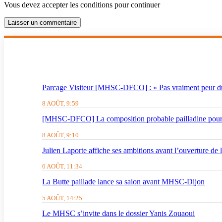
Vous devez accepter les conditions pour continuer
Laisser un commentaire
Parcage Visiteur [MHSC-DFCO] : « Pas vraiment peur du
8 AOÛT, 9:59
[MHSC-DFCO] La composition probable pailladine pour 
8 AOÛT, 9:10
Julien Laporte affiche ses ambitions avant l’ouverture de 
6 AOÛT, 11:34
La Butte paillade lance sa saion avant MHSC-Dijon
5 AOÛT, 14:25
Le MHSC s’invite dans le dossier Yanis Zouaoui