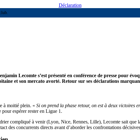
Déclaration
club.
rragiste, on signe de suite »
njamin Lecomte s’est présenté en conférence de presse pour évoqu
pitaine et son mercato avorté. Retour sur ses déclarations marquan
e à moitié plein. «
Si on prend la phase retour, on est à deux victoires e
me pour espérer rester en Ligue 1.
endrier compliqué à venir (Lyon, Nice, Rennes, Lille), Lecomte sait que l
 contact des concurrents directs avant d’aborder les confrontations décisives
tien