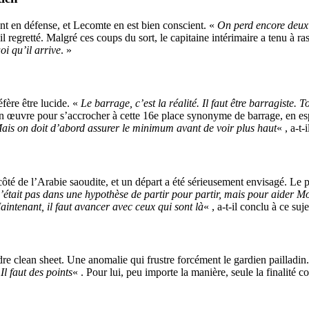
t en défense, et Lecomte en est bien conscient. «
On perd encore deux 
t-il regretté. Malgré ces coups du sort, le capitaine intérimaire a tenu à ra
oi qu’il arrive
. »
éfère être lucide. «
Le barrage, c’est la réalité. Il faut être barragiste.
œuvre pour s’accrocher à cette 16e place synonyme de barrage, en espér
 Mais on doit d’abord assurer le minimum avant de voir plus haut
« , a-t-
 de l’Arabie saoudite, et un départ a été sérieusement envisagé. Le prin
 n’était pas dans une hypothèse de partir pour partir, mais pour aider Mo
aintenant, il faut avancer avec ceux qui sont là
« , a-t-il conclu à ce suje
re clean sheet. Une anomalie qui frustre forcément le gardien pailladin
Il faut des points
« . Pour lui, peu importe la manière, seule la finalité 