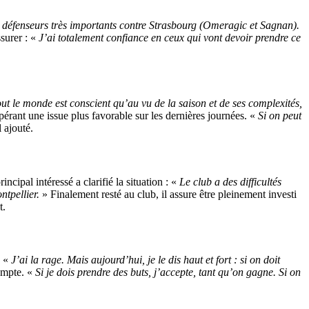
défenseurs très importants contre Strasbourg (Omeragic et Sagnan).
ssurer : «
J’ai totalement confiance en ceux qui vont devoir prendre ce
 Tout le monde est conscient qu’au vu de la saison et de ses complexités,
ant une issue plus favorable sur les dernières journées. «
Si on peut
il ajouté.
cipal intéressé a clarifié la situation : «
Le club a des difficultés
ntpellier.
» Finalement resté au club, il assure être pleinement investi
t.
. «
J’ai la rage. Mais aujourd’hui, je le dis haut et fort : si on doit
compte. «
Si je dois prendre des buts, j’accepte, tant qu’on gagne. Si on