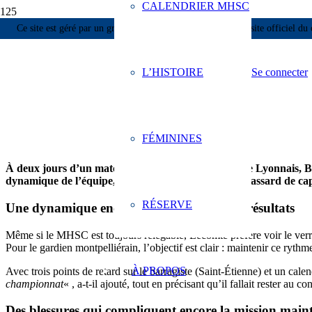
CALENDRIER MHSC
Nicolas
Ce site est géré par un groupe de supporters et n’est pas un site officiel du 
15 FÉVRIER 2025
L’HISTOIRE
Se connecter
Benjamin Lecomte : « Au vu de la saison, ba
258
FÉMININES
À deux jours d’un match crucial contre l’Olympique Lyonnais, Be
dynamique de l’équipe, les enjeux du maintien, le brassard de ca
RÉSERVE
Une dynamique encourageante malgré les résultats
Même si le MHSC est toujours relégable, Lecomte préfère voir le verr
Pour le gardien montpelliérain, l’objectif est clair : maintenir ce ryth
À PROPOS
Avec trois points de retard sur le barragiste (Saint-Étienne) et un cal
championnat
« , a-t-il ajouté, tout en précisant qu’il fallait rester au
Des blessures qui compliquent encore la mission main