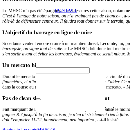
CONTACT
Le MHSC n’a pas été épargné par les blessures cette saison, notammen
C’est à l’image de notre saison, on n’a vraiment pas de chance
« , a-
rôle-là de défenseurs centraux. Il faudra tout donner sur le terrain, qu
L’objectif du barrage en ligne de mire
Si certains veulent encore croire à un maintien direct, Lecomte, lui, pr
barragiste, on signe tout de suite.
» Le MHSC doit donc tout mettre en 
s’en sortir avant et éviter les barrages, évidemment ce serait mieux.
Un mercato hivernal mouvementé
Durant le mercato d’hiver, le nom de Benjamin Lecomte a circulé du côté
financières, et n’importe qui a essayé de faire en sorte de l’aider. Ce
dans la course au maintien et refuse de se focaliser sur le mercato. «
M
Pas de clean sheet, mais des points avant tout
Fait marquant de la saison : le MHSC n’a toujours pas réalisé le moind
gagner 8-7 jusqu’à la fin de saison, je n’en ai strictement rien à faire. 
doit l’emporter 11-12, honnêtement, peu importe
« , a-t-il insisté.
Benjmain Lecomte
MHSCOL