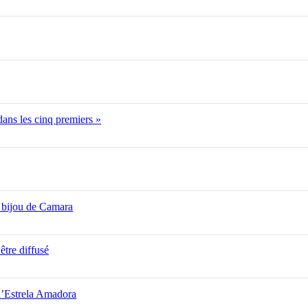
 dans les cinq premiers »
 bijou de Camara
être diffusé
 l’Estrela Amadora