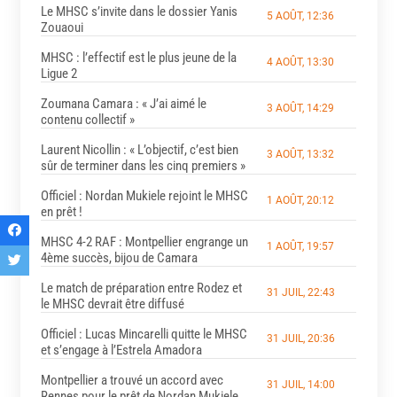
Le MHSC s’invite dans le dossier Yanis
5 AOÛT, 12:36
Zouaoui
MHSC : l’effectif est le plus jeune de la
4 AOÛT, 13:30
Ligue 2
Zoumana Camara : « J’ai aimé le
3 AOÛT, 14:29
contenu collectif »
Laurent Nicollin : « L’objectif, c’est bien
3 AOÛT, 13:32
sûr de terminer dans les cinq premiers »
Officiel : Nordan Mukiele rejoint le MHSC
1 AOÛT, 20:12
en prêt !
MHSC 4-2 RAF : Montpellier engrange un
1 AOÛT, 19:57
4ème succès, bijou de Camara
Le match de préparation entre Rodez et
31 JUIL, 22:43
le MHSC devrait être diffusé
Officiel : Lucas Mincarelli quitte le MHSC
31 JUIL, 20:36
et s’engage à l’Estrela Amadora
Montpellier a trouvé un accord avec
31 JUIL, 14:00
Rennes pour le prêt de Nordan Mukiele