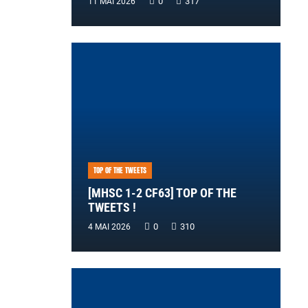
0
317
11 MAI 2026
TOP OF THE TWEETS
[MHSC 1-2 CF63] TOP OF THE
TWEETS !
0
310
4 MAI 2026