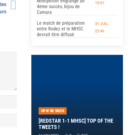
Montpellier engrange un
19:57
des
4ème succès, bijou de
urs
Camara
Le match de préparation
31 JUIL,
entre Rodez et le MHSC
22:43
devrait être diffusé
TOP OF THE TWEETS
[REDSTAR 1-1 MHSC] TOP OF THE
TWEETS !