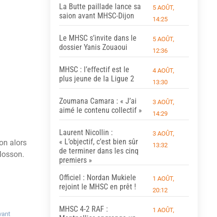
La Butte paillade lance sa
5 AOÛT,
saion avant MHSC-Dijon
14:25
Le MHSC s’invite dans le
5 AOÛT,
dossier Yanis Zouaoui
12:36
MHSC : l’effectif est le
4 AOÛT,
plus jeune de la Ligue 2
13:30
Zoumana Camara : « J’ai
3 AOÛT,
aimé le contenu collectif »
14:29
Laurent Nicollin :
3 AOÛT,
« L’objectif, c’est bien sûr
ion alors
13:32
de terminer dans les cinq
Mosson.
premiers »
Officiel : Nordan Mukiele
1 AOÛT,
rejoint le MHSC en prêt !
20:12
MHSC 4-2 RAF :
1 AOÛT,
vant