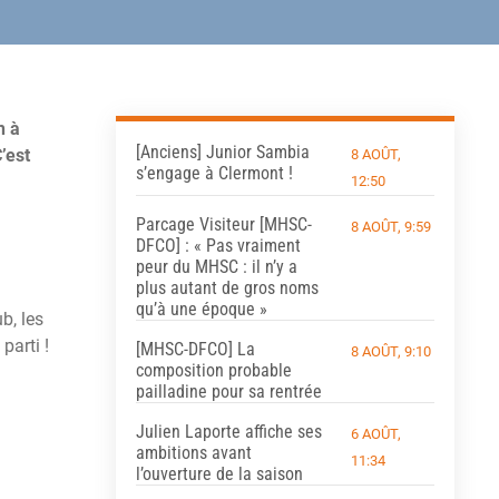
h à
[Anciens] Junior Sambia
’est
8 AOÛT,
s’engage à Clermont !
12:50
Parcage Visiteur [MHSC-
8 AOÛT, 9:59
DFCO] : « Pas vraiment
peur du MHSC : il n’y a
plus autant de gros noms
qu’à une époque »
b, les
parti !
[MHSC-DFCO] La
8 AOÛT, 9:10
composition probable
pailladine pour sa rentrée
Julien Laporte affiche ses
6 AOÛT,
ambitions avant
11:34
l’ouverture de la saison