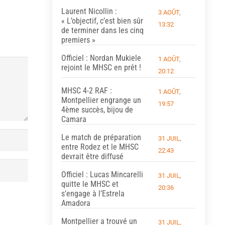
Laurent Nicollin :
3 AOÛT,
« L’objectif, c’est bien sûr
13:32
de terminer dans les cinq
premiers »
Officiel : Nordan Mukiele
1 AOÛT,
rejoint le MHSC en prêt !
20:12
MHSC 4-2 RAF :
1 AOÛT,
Montpellier engrange un
19:57
4ème succès, bijou de
Camara
Le match de préparation
31 JUIL,
entre Rodez et le MHSC
22:43
devrait être diffusé
Officiel : Lucas Mincarelli
31 JUIL,
quitte le MHSC et
20:36
s’engage à l’Estrela
Amadora
Montpellier a trouvé un
31 JUIL,