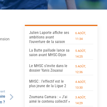
Julien Laporte affiche ses
6 AOÛT,
ambitions avant
ension
11:34
l’ouverture de la saison
La Butte paillade lance sa
5 AOÛT,
saion avant MHSC-Dijon
14:25
Le MHSC s’invite dans le
5 AOÛT,
dossier Yanis Zouaoui
12:36
MHSC : l’effectif est le
4 AOÛT,
plus jeune de la Ligue 2
13:30
vant
oire
Zoumana Camara : « J’ai
3 AOÛT,
aimé le contenu collectif »
n ?
14:29