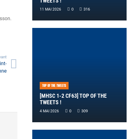
TWEETS !
0
316
11 MAI 2026
osson.
vant
nt-
nne
TOP OF THE TWEETS
[MHSC 1-2 CF63] TOP OF THE
TWEETS !
0
309
4 MAI 2026