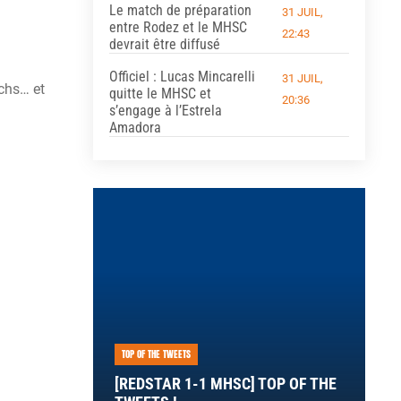
Le match de préparation
31 JUIL,
entre Rodez et le MHSC
22:43
devrait être diffusé
Officiel : Lucas Mincarelli
31 JUIL,
tchs… et
quitte le MHSC et
20:36
s’engage à l’Estrela
Amadora
TOP OF THE TWEETS
[REDSTAR 1-1 MHSC] TOP OF THE