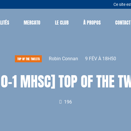
Ce site es
LITÉS
MERCATO
LE CLUB
À PROPOS
CONTACT
Robin Connan
9 FÉV À 18H50
TOP OF THE TWEETS
 0-1 MHSC] TOP OF THE TW
196