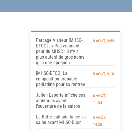
Parcage Visiteur [MHSC-
8 AOÛT, 9:59
DFCO] : « Pas vraiment
peur du MHSC : il n’y a
plus autant de gros noms
qu’à une époque »
[MHSC-DFCO] La
8 AOÛT, 9:10
composition probable
pailladine pour sa rentrée
Julien Laporte affiche ses
6 AOÛT,
ambitions avant
11:34
l’ouverture de la saison
La Butte paillade lance sa
5 AOÛT,
saion avant MHSC-Dijon
14:25