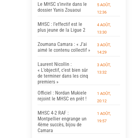
Le MHSC s’invite dans le
5 AOÛT,
dossier Yanis Zouaoui
12:36
MHSC : l’effectif est le
4 AOÛT,
plus jeune de la Ligue 2
13:30
Zoumana Camara : « J’ai
3 AOÛT,
aimé le contenu collectif »
14:29
Laurent Nicollin :
3 AOÛT,
« L’objectif, c’est bien sûr
13:32
de terminer dans les cinq
premiers »
Officiel : Nordan Mukiele
1 AOÛT,
rejoint le MHSC en prêt !
20:12
MHSC 4-2 RAF :
1 AOÛT,
Montpellier engrange un
19:57
4ème succès, bijou de
Camara