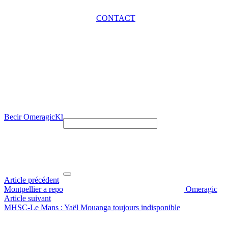
CONTACT
Becir Omeragic
Khalil Fayad
RAFMHSC
Article précédent
Montpellier a repoussé plusieurs offres du FC Bâle pour Omeragic
Article suivant
MHSC-Le Mans : Yaël Mouanga toujours indisponible