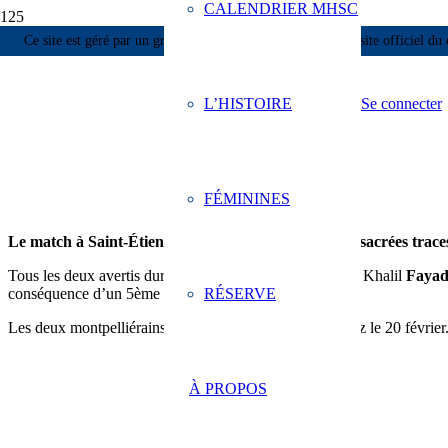
CALENDRIER MHSC
Wojto
Ce site est géré par un groupe de supporters et n’est pas un site officiel du 
11 FÉV À 22H34
L’HISTOIRE
Se connecter
[discipline] Deux pailladins seront suspend
196
FÉMININES
Le match à Saint-Étienne aura laissé décidément de sacrées trac
Tous les deux avertis durant la rencontre face aux Verts, Khalil
Faya
RÉSERVE
conséquence d’un 5ème carton jaune reçu.
Les deux montpelliérains seront ainsi suspendus à Rodez le 20 février
À PROPOS