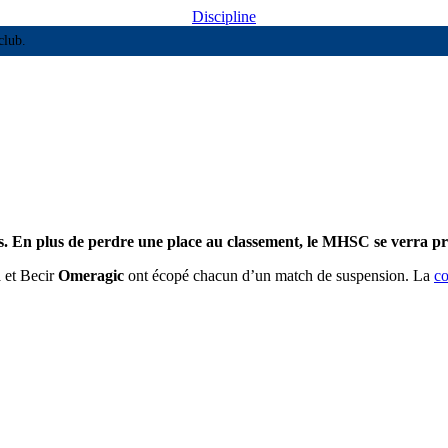
Discipline
club.
us à Rodez !
es. En plus de perdre une place au classement, le MHSC se verra p
d
et Becir
Omeragic
ont écopé chacun d’un match de suspension. La
co
.