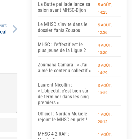
La Butte paillade lance sa
5 AOÛT,
saion avant MHSC-Dijon
14:25
Le MHSC s’invite dans le
5 AOÛT,
vant
dossier Yanis Zouaoui
cal
12:36
MHSC : l’effectif est le
4 AOÛT,
plus jeune de la Ligue 2
13:30
Zoumana Camara : « J’ai
3 AOÛT,
aimé le contenu collectif »
14:29
Laurent Nicollin :
3 AOÛT,
« L’objectif, c’est bien sûr
13:32
de terminer dans les cinq
premiers »
Officiel : Nordan Mukiele
1 AOÛT,
rejoint le MHSC en prêt !
20:12
MHSC 4-2 RAF :
1 AOÛT,