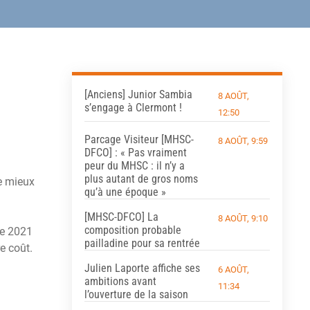
[Anciens] Junior Sambia
8 AOÛT,
s’engage à Clermont !
12:50
Parcage Visiteur [MHSC-
8 AOÛT, 9:59
DFCO] : « Pas vraiment
peur du MHSC : il n’y a
plus autant de gros noms
e mieux
qu’à une époque »
[MHSC-DFCO] La
8 AOÛT, 9:10
composition probable
ée 2021
pailladine pour sa rentrée
e coût.
Julien Laporte affiche ses
6 AOÛT,
ambitions avant
11:34
l’ouverture de la saison