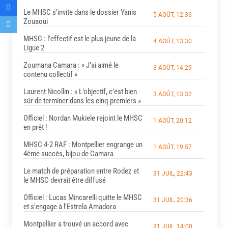
Le MHSC s’invite dans le dossier Yanis
5 AOÛT, 12:36
Zouaoui
MHSC : l’effectif est le plus jeune de la
4 AOÛT, 13:30
Ligue 2
Zoumana Camara : « J’ai aimé le
3 AOÛT, 14:29
contenu collectif »
Laurent Nicollin : « L’objectif, c’est bien
3 AOÛT, 13:32
sûr de terminer dans les cinq premiers »
Officiel : Nordan Mukiele rejoint le MHSC
1 AOÛT, 20:12
en prêt !
MHSC 4-2 RAF : Montpellier engrange un
1 AOÛT, 19:57
4ème succès, bijou de Camara
Le match de préparation entre Rodez et
31 JUIL, 22:43
le MHSC devrait être diffusé
Officiel : Lucas Mincarelli quitte le MHSC
31 JUIL, 20:36
et s’engage à l’Estrela Amadora
Montpellier a trouvé un accord avec
31 JUIL, 14:00