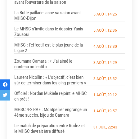
avant l’ouverture de la saison
La Butte paillade lance sa saion avant
5 AOÛT, 14:25
MHSC-Dijon
Le MHSC s’invite dans le dossier Yanis
5 AOÛT, 12:36
Zouaoui
MHSC : l’effectif est le plus jeune de la
4 AOÛT, 13:30
Ligue 2
Zoumana Camara : « J’ai aimé le
3 AOÛT, 14:29
contenu collectif »
Laurent Nicollin : « L’objectif, c’est bien
3 AOÛT, 13:32
sûr de terminer dans les cinq premiers »
Officiel : Nordan Mukiele rejoint le MHSC
1 AOÛT, 20:12
en prêt !
MHSC 4-2 RAF : Montpellier engrange un
1 AOÛT, 19:57
4ème succès, bijou de Camara
Le match de préparation entre Rodez et
31 JUIL, 22:43
le MHSC devrait être diffusé