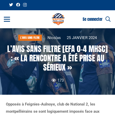
Se connecter
Nicolas
25 JANVIER 2024
L’AVIS SANS FILTRE
L’AVIS SANS FILTRE [EFA 0-4 MHSC]
: « LA RENCONTRE A ÉTÉ PRISE AU
SÉRIEUX »
173
Opposés à Feignies-Aulnoye, club de National 2, les
montpelliérains se sont logiquement imposés face aux