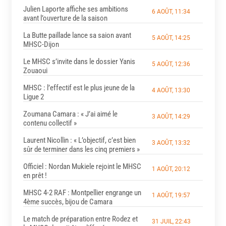
Julien Laporte affiche ses ambitions
6 AOÛT, 11:34
avant l’ouverture de la saison
La Butte paillade lance sa saion avant
5 AOÛT, 14:25
MHSC-Dijon
Le MHSC s’invite dans le dossier Yanis
5 AOÛT, 12:36
Zouaoui
MHSC : l’effectif est le plus jeune de la
4 AOÛT, 13:30
Ligue 2
Zoumana Camara : « J’ai aimé le
3 AOÛT, 14:29
contenu collectif »
Laurent Nicollin : « L’objectif, c’est bien
3 AOÛT, 13:32
sûr de terminer dans les cinq premiers »
Officiel : Nordan Mukiele rejoint le MHSC
1 AOÛT, 20:12
en prêt !
MHSC 4-2 RAF : Montpellier engrange un
1 AOÛT, 19:57
4ème succès, bijou de Camara
Le match de préparation entre Rodez et
31 JUIL, 22:43