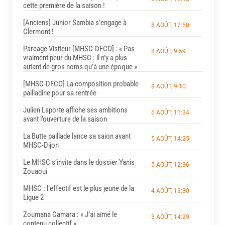
cette première de la saison !
[Anciens] Junior Sambia s’engage à
8 AOÛT, 12:50
Clermont !
Parcage Visiteur [MHSC-DFCO] : « Pas
8 AOÛT, 9:59
vraiment peur du MHSC : il n’y a plus
autant de gros noms qu’à une époque »
[MHSC-DFCO] La composition probable
8 AOÛT, 9:10
pailladine pour sa rentrée
Julien Laporte affiche ses ambitions
6 AOÛT, 11:34
avant l’ouverture de la saison
La Butte paillade lance sa saion avant
5 AOÛT, 14:25
MHSC-Dijon
Le MHSC s’invite dans le dossier Yanis
5 AOÛT, 12:36
Zouaoui
MHSC : l’effectif est le plus jeune de la
4 AOÛT, 13:30
Ligue 2
Zoumana Camara : « J’ai aimé le
3 AOÛT, 14:29
contenu collectif »