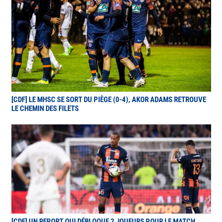
[CDF] LE MHSC SE SORT DU PIÈGE (0-4), AKOR ADAMS RETROUVE
LE CHEMIN DES FILETS
[CDF] UN REPORT QUI DÉBLOQUE 2 JOUEURS POUR LE MATCH