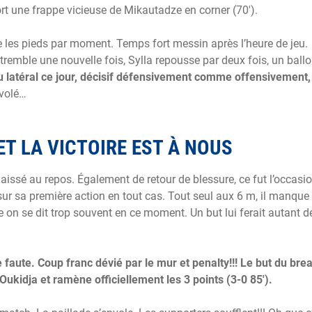
rt une frappe vicieuse de Mikautadze en corner (70′).
le les pieds par moment. Temps fort messin après l’heure de jeu.
tremble une nouvelle fois, Sylla repousse par deux fois, un ball
u latéral ce jour, décisif défensivement comme offensivement,
 volé…
ET LA VICTOIRE EST À NOUS
laissé au repos. Également de retour de blessure, ce fut l’occasi
sur sa première action en tout cas. Tout seul aux 6 m, il manque 
e on se dit trop souvent en ce moment. Un but lui ferait autant d
faute. Coup franc dévié par le mur et penalty!!! Le but du bre
 Oukidja et ramène officiellement les 3 points (3-0 85′).