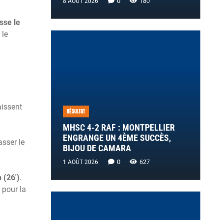
0
180
8 AOÛT 2026
sse le
 le
aissent
RÉSULTAT
MHSC 4-2 RAF : MONTPELLIER
ENGRANGE UN 4ÈME SUCCÈS,
asser le
BIJOU DE CAMARA
0
627
1 AOÛT 2026
 (26′)
.
 pour la