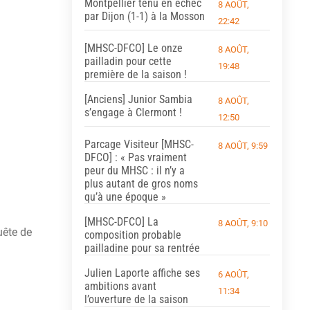
Montpellier tenu en échec
8 AOÛT,
par Dijon (1-1) à la Mosson
22:42
[MHSC-DFCO] Le onze
8 AOÛT,
pailladin pour cette
19:48
première de la saison !
[Anciens] Junior Sambia
8 AOÛT,
s’engage à Clermont !
12:50
Parcage Visiteur [MHSC-
8 AOÛT, 9:59
DFCO] : « Pas vraiment
peur du MHSC : il n’y a
plus autant de gros noms
qu’à une époque »
[MHSC-DFCO] La
8 AOÛT, 9:10
uête de
composition probable
pailladine pour sa rentrée
Julien Laporte affiche ses
6 AOÛT,
ambitions avant
11:34
l’ouverture de la saison