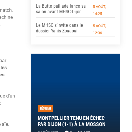
La Butte paillade lance sa
5 AOÛT,
match,
saion avant MHSC-Dijon
14:25
machine
.
Le MHSC s’invite dans le
5 AOÛT,
dossier Yanis Zouaoui
12:36
 par
 les
tes
sue d’un
t
RÉSULTAT
MONTPELLIER TENU EN ÉCHEC
PAR DIJON (1-1) À LA MOSSON
 aïe.