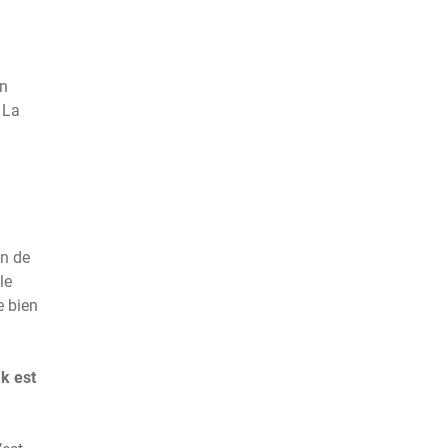
on
La
on de
le
e bien
ak est