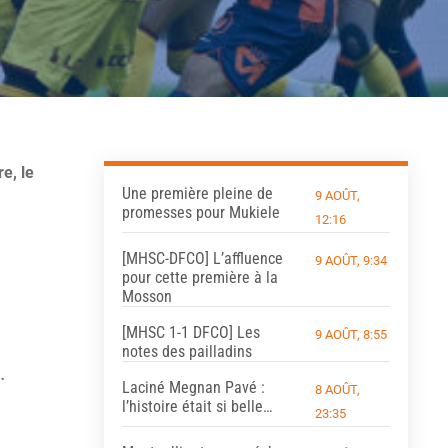
e, le
Une première pleine de
9 AOÛT,
promesses pour Mukiele
12:16
[MHSC-DFCO] L’affluence
9 AOÛT, 9:34
pour cette première à la
Mosson
[MHSC 1-1 DFCO] Les
9 AOÛT, 8:55
notes des pailladins
.
Laciné Megnan Pavé :
8 AOÛT,
l’histoire était si belle…
23:35