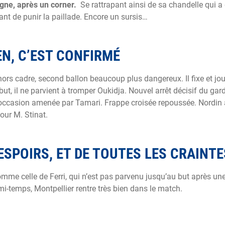
igne, après un corner.
Se rattrapant ainsi de sa chandelle qui 
t de punir la paillade. Encore un sursis…
EN, C’EST CONFIRMÉ
hors cadre, second ballon beaucoup plus dangereux. Il fixe et jo
 but, il ne parvient à tromper Oukidja. Nouvel arrêt décisif du gar
ne occasion amenée par Tamari. Frappe croisée repoussée. Nordin 
our M. Stinat.
ESPOIRS, ET DE TOUTES LES CRAINTE
 comme celle de Ferri, qui n’est pas parvenu jusqu’au but après u
-temps, Montpellier rentre très bien dans le match.