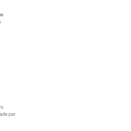
on
n
rs.
tade par