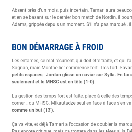
Absent près d’un mois, puis incertain, Tamari aura beau
et en se basant sur le dernier bon match de Nordin, il pour
Adams, grippée depuis un moment. S’il n’a pas marqué , il
BON DÉMARRAGE À FROID
Les entames, ce mal récurrent, qui doit être traité, et qui 
Sagnan, mais Montpellier commence fort. Très fort. Savani
petits espaces, Jordan glisse un caviar sur Sylla. En fac
seulement et le MHSC est en tête (1-0).
La gestion des temps fort est faite, place à celle des tem
corner… du MHSC. Mikautadze seul en face à face s’en va
comme un but (13′).
Ça va vite, et déjà Tamari a l’occasion de doubler la marq
Pas encore critique, mais ça trottera dans les têtes si la 