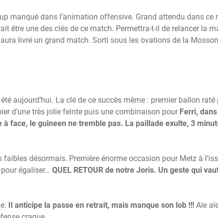
coup manqué dans l’animation offensive. Grand attendu dans ce 
rait être une des clés de ce match. Permettra-t-il de relancer la 
 aura livré un grand match. Sorti sous les ovations de la Mosson
l’a été aujourd’hui. La clé de ce succès même : premier ballon raté
er d’une très jolie feinte puis une combinaison pour
Ferri, dans
e à face, le guineen ne tremble pas. La paillade exulte, 3 minu
ps faibles désormais. Première énorme occasion pour Metz à l’is
 pour égaliser…
QUEL RETOUR de notre Joris. Un geste qui vau
ue.
Il anticipe la passe en retrait, mais manque son lob !!!
Aïe aïe
Défense craque.