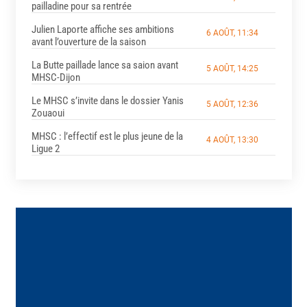
pailladine pour sa rentrée
Julien Laporte affiche ses ambitions
6 AOÛT, 11:34
avant l’ouverture de la saison
La Butte paillade lance sa saion avant
5 AOÛT, 14:25
MHSC-Dijon
Le MHSC s’invite dans le dossier Yanis
5 AOÛT, 12:36
Zouaoui
MHSC : l’effectif est le plus jeune de la
4 AOÛT, 13:30
Ligue 2