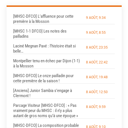
[MHSC-DFCO] L’affluence pour cette
9 AOÛT, 9:34
première à la Mosson
[MHSC 1-1 DFCO] Les notes des
9 AOÛT, 8:55
pailladins
Laciné Megnan Pavé : l’histoire était si
8 AOÛT, 23:35
belle…
Montpellier tenu en échec par Dijon (1-1)
8 AOÛT, 22:42
à la Mosson
[MHSC-DFCO] Le onze pailladin pour
8 AOÛT, 19:48
cette première de la saison !
[Anciens] Junior Sambia s’engage à
8 AOÛT, 12:50
Clermont !
Parcage Visiteur [MHSC-DFCO] : « Pas
8 AOÛT, 9:59
vraiment peur du MHSC : il n’y a plus
autant de gros noms qu’à une époque »
[MHSC-DFCO] La composition probable
8 AOÛT, 9:10