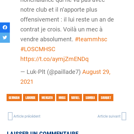
notre club et il n’apporte plus
offensivement : il lui reste un an de
contrat je crois. Voilà un mec à
vendre absolument.
#teammhsc
#LOSCMHSC
https://t.co/aymjZmENDq
— Luk-Plt (@paillade7)
August 29,
2021
GERMAIN
LABORDE
MERCATO
MHSC
RAFAEL
SAMBIA
SOUQUET
Article précédent
Article suivant
LAISSER UN COMMENTAIRE