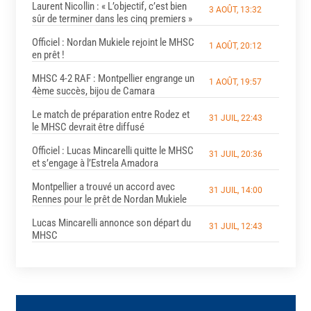
Laurent Nicollin : « L’objectif, c’est bien
3 AOÛT, 13:32
sûr de terminer dans les cinq premiers »
Officiel : Nordan Mukiele rejoint le MHSC
1 AOÛT, 20:12
en prêt !
MHSC 4-2 RAF : Montpellier engrange un
1 AOÛT, 19:57
4ème succès, bijou de Camara
Le match de préparation entre Rodez et
31 JUIL, 22:43
le MHSC devrait être diffusé
Officiel : Lucas Mincarelli quitte le MHSC
31 JUIL, 20:36
et s’engage à l’Estrela Amadora
Montpellier a trouvé un accord avec
31 JUIL, 14:00
Rennes pour le prêt de Nordan Mukiele
Lucas Mincarelli annonce son départ du
31 JUIL, 12:43
MHSC