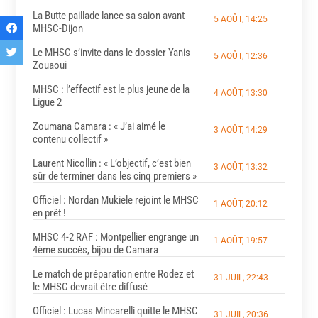
La Butte paillade lance sa saion avant
5 AOÛT, 14:25
MHSC-Dijon
Le MHSC s’invite dans le dossier Yanis
5 AOÛT, 12:36
Zouaoui
MHSC : l’effectif est le plus jeune de la
4 AOÛT, 13:30
Ligue 2
Zoumana Camara : « J’ai aimé le
3 AOÛT, 14:29
contenu collectif »
Laurent Nicollin : « L’objectif, c’est bien
3 AOÛT, 13:32
sûr de terminer dans les cinq premiers »
Officiel : Nordan Mukiele rejoint le MHSC
1 AOÛT, 20:12
en prêt !
MHSC 4-2 RAF : Montpellier engrange un
1 AOÛT, 19:57
4ème succès, bijou de Camara
Le match de préparation entre Rodez et
31 JUIL, 22:43
le MHSC devrait être diffusé
Officiel : Lucas Mincarelli quitte le MHSC
31 JUIL, 20:36