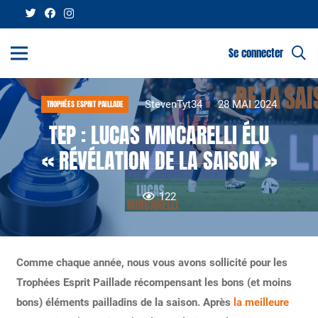
Se connecter
StevenTyt34
28 MAI 2024
TROPHÉES ESPRIT PAILLADE
TEP : LUCAS MINCARELLI ÉLU
« RÉVÉLATION DE LA SAISON »
122
Comme chaque année, nous vous avons sollicité pour les
Trophées Esprit Paillade récompensant les bons (et moins
bons) éléments pailladins de la saison. Après
la meilleure