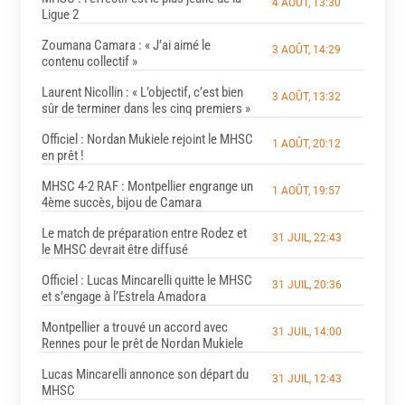
4 AOÛT, 13:30
Ligue 2
Zoumana Camara : « J’ai aimé le
3 AOÛT, 14:29
contenu collectif »
Laurent Nicollin : « L’objectif, c’est bien
3 AOÛT, 13:32
sûr de terminer dans les cinq premiers »
Officiel : Nordan Mukiele rejoint le MHSC
1 AOÛT, 20:12
en prêt !
MHSC 4-2 RAF : Montpellier engrange un
1 AOÛT, 19:57
4ème succès, bijou de Camara
Le match de préparation entre Rodez et
31 JUIL, 22:43
le MHSC devrait être diffusé
Officiel : Lucas Mincarelli quitte le MHSC
31 JUIL, 20:36
et s’engage à l’Estrela Amadora
Montpellier a trouvé un accord avec
31 JUIL, 14:00
Rennes pour le prêt de Nordan Mukiele
Lucas Mincarelli annonce son départ du
31 JUIL, 12:43
MHSC