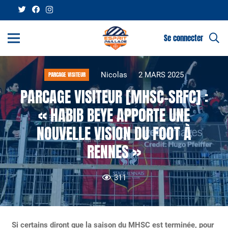
Se connecter
Nicolas
2 MARS 2025
PARCAGE VISITEUR
PARCAGE VISITEUR [MHSC-SRFC] :
« HABIB BEYE APPORTE UNE
NOUVELLE VISION DU FOOT À
RENNES »
311
Si certains diront que la saison du MHSC est terminée, pour