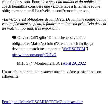
cette fin de saison. Pour «
le respect du maillot et du public
», le
coach héraultais considère une victoire face à la lanterne rouge
obligatoire comme il l’a révélé en conférence de presse.
«
La victoire est obligatoire devant Metz. Devant une équipe qui va
vendre fièrement sa peau, il faudra que l’on soit prêt. Cela devient
un match important, très important
»
🗨️ Olivier Dall'Oglio "Dimanche c'est victoire
obligatoire. Mais c'est loin d'être un match facile, ça
devient un match très important"
#MHSCFCM
🎙️
pic.twitter.com/nqnfpDt7xG
— MHSC (@MontpellierHSC)
April 29, 2022
Un match important pour sauver une deuxième partie de saison
affligeante.
Ferri
ligue 1
Metz
MHSC
MHSCFCM
Omlin
savanier