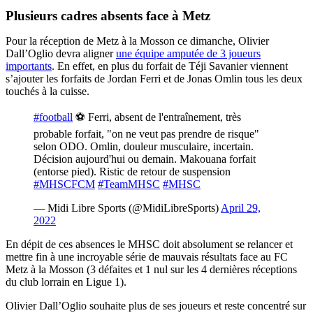
Plusieurs cadres absents face à Metz
Pour la réception de Metz à la Mosson ce dimanche, Olivier
Dall’Oglio devra aligner
une équipe amputée de 3 joueurs
importants
. En effet, en plus du forfait de Téji Savanier viennent
s’ajouter les forfaits de Jordan Ferri et de Jonas Omlin tous les deux
touchés à la cuisse.
#football
⚽ Ferri, absent de l'entraînement, très
probable forfait, "on ne veut pas prendre de risque"
selon ODO. Omlin, douleur musculaire, incertain.
Décision aujourd'hui ou demain. Makouana forfait
(entorse pied). Ristic de retour de suspension
#MHSCFCM
#TeamMHSC
#MHSC
— Midi Libre Sports (@MidiLibreSports)
April 29,
2022
En dépit de ces absences le MHSC doit absolument se relancer et
mettre fin à une incroyable série de mauvais résultats face au FC
Metz à la Mosson (3 défaites et 1 nul sur les 4 dernières réceptions
du club lorrain en Ligue 1).
Olivier Dall’Oglio souhaite plus de ses joueurs et reste concentré sur