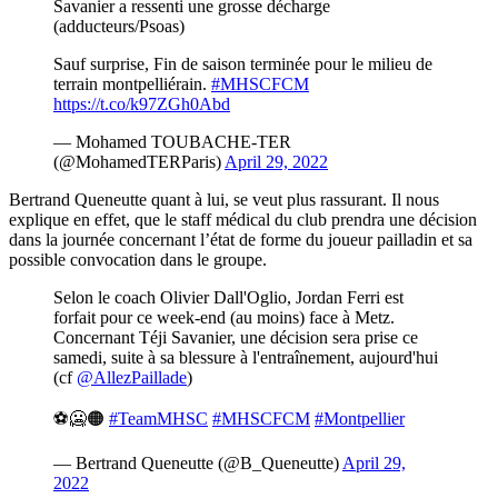
Savanier a ressenti une grosse décharge
(adducteurs/Psoas)
Sauf surprise, Fin de saison terminée pour le milieu de
terrain montpelliérain.
#MHSCFCM
https://t.co/k97ZGh0Abd
— Mohamed TOUBACHE-TER
(@MohamedTERParis)
April 29, 2022
Bertrand Queneutte quant à lui, se veut plus rassurant. Il nous
explique en effet, que le staff médical du club prendra une décision
dans la journée concernant l’état de forme du joueur pailladin et sa
possible convocation dans le groupe.
Selon le coach Olivier Dall'Oglio, Jordan Ferri est
forfait pour ce week-end (au moins) face à Metz.
Concernant Téji Savanier, une décision sera prise ce
samedi, suite à sa blessure à l'entraînement, aujourd'hui
(cf
@AllezPaillade
)
⚽️🥶🟠
#TeamMHSC
#MHSCFCM
#Montpellier
— Bertrand Queneutte (@B_Queneutte)
April 29,
2022