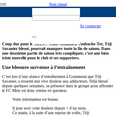
Non classé
Cédric Fazaz
30 AVRIL 2022
Saison terminée pour Savanier ?
Se connecter
90
Coup dur pour le MHSC. Selon Mohamed Toubache-Ter, Téji
Savanier blessé, pourrait manquer toute la fin de saison. Dans
une deuxième partie de saison très compliquée, c’est une bien
triste nouvelle pour le club et ses supporters.
Une blessure survenue à l’entraînement
C’est lors d’une séance d’entraînement à Grammont que Téji
Savanier, a ressenti une vive douleur aux adducteurs. Déjà blessé
depuis quelques semaines, sa présence dans le groupe pour affronter
le FC Metz est donc remise en question.
Votre information est bonne.
Il joue avec cette douleur depuis + d’un mois.
Ce matin, à la suite d’une reprise de volée, Téji