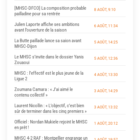
[MHSC-DFCO] La composition probable
8 AOÛT, 9:10
pailladine pour sa rentrée
Julien Laporte affiche ses ambitions
6 AOÛT, 11:34
avant l’ouverture de la saison
La Butte paillade lance sa saion avant
5 AOÛT, 14:25
MHSC-Dijon
Le MHSC s’invite dans le dossier Yanis
5 AOÛT, 12:36
Zouaoui
MHSC : l’effectif est le plus jeune de la
4 AOÛT, 13:30
Ligue 2
Zoumana Camara : « J’ai aimé le
3 AOÛT, 14:29
contenu collectif »
Laurent Nicollin : « L’objectif, c’est bien
3 AOÛT, 13:32
sûr de terminer dans les cinq premiers »
Officiel : Nordan Mukiele rejoint le MHSC
1 AOÛT, 20:12
en prêt !
MHSC 4-2 RAF : Montpellier engrange un
1 AOÛT, 19:57