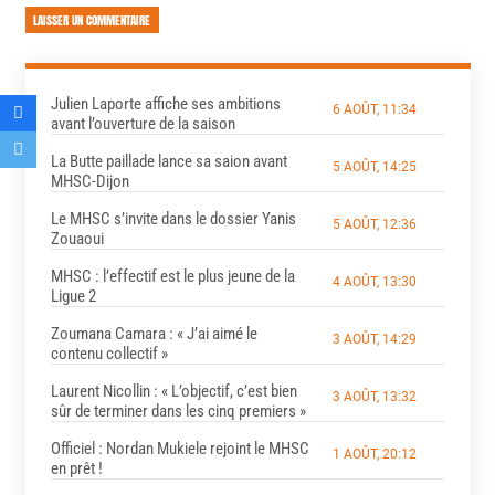
LAISSER UN COMMENTAIRE
Julien Laporte affiche ses ambitions
6 AOÛT, 11:34
avant l’ouverture de la saison
La Butte paillade lance sa saion avant
5 AOÛT, 14:25
MHSC-Dijon
Le MHSC s’invite dans le dossier Yanis
5 AOÛT, 12:36
Zouaoui
MHSC : l’effectif est le plus jeune de la
4 AOÛT, 13:30
Ligue 2
Zoumana Camara : « J’ai aimé le
3 AOÛT, 14:29
contenu collectif »
Laurent Nicollin : « L’objectif, c’est bien
3 AOÛT, 13:32
sûr de terminer dans les cinq premiers »
Officiel : Nordan Mukiele rejoint le MHSC
1 AOÛT, 20:12
en prêt !