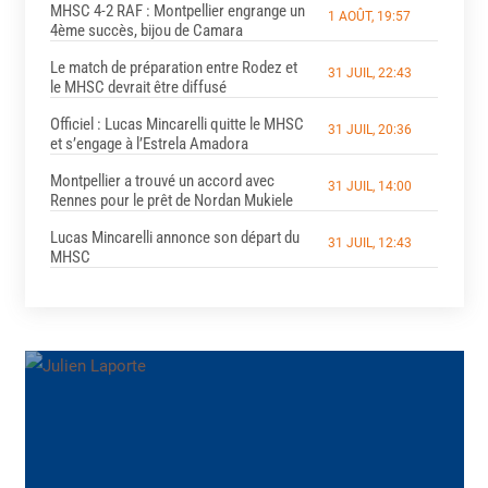
MHSC 4-2 RAF : Montpellier engrange un
1 AOÛT, 19:57
4ème succès, bijou de Camara
Le match de préparation entre Rodez et
31 JUIL, 22:43
le MHSC devrait être diffusé
Officiel : Lucas Mincarelli quitte le MHSC
31 JUIL, 20:36
et s’engage à l’Estrela Amadora
Montpellier a trouvé un accord avec
31 JUIL, 14:00
Rennes pour le prêt de Nordan Mukiele
Lucas Mincarelli annonce son départ du
31 JUIL, 12:43
MHSC