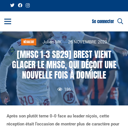
Se connecter
Julien MK
26 NOVEMBRE 2023
RÉSULTAT
[MHSC 1-3 SB29] BREST VIENT
GLACER LE MHSC, QUI DÉÇOIT UNE
NOUVELLE FOIS À DOMICILE
186
Après son plutôt terne 0-0 face au leader niçois, cette
réception était l’occasion de montrer plus de caractère pour