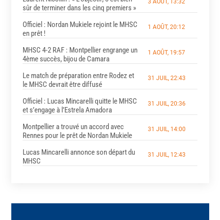
3 AOÛT, 13:32
sûr de terminer dans les cinq premiers »
Officiel : Nordan Mukiele rejoint le MHSC
1 AOÛT, 20:12
en prêt !
MHSC 4-2 RAF : Montpellier engrange un
1 AOÛT, 19:57
4ème succès, bijou de Camara
Le match de préparation entre Rodez et
31 JUIL, 22:43
le MHSC devrait être diffusé
Officiel : Lucas Mincarelli quitte le MHSC
31 JUIL, 20:36
et s’engage à l’Estrela Amadora
Montpellier a trouvé un accord avec
31 JUIL, 14:00
Rennes pour le prêt de Nordan Mukiele
Lucas Mincarelli annonce son départ du
31 JUIL, 12:43
MHSC