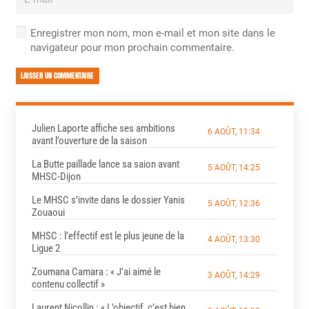
Enregistrer mon nom, mon e-mail et mon site dans le
navigateur pour mon prochain commentaire.
LAISSER UN COMMENTAIRE
Julien Laporte affiche ses ambitions
6 AOÛT, 11:34
avant l’ouverture de la saison
La Butte paillade lance sa saion avant
5 AOÛT, 14:25
MHSC-Dijon
Le MHSC s’invite dans le dossier Yanis
5 AOÛT, 12:36
Zouaoui
MHSC : l’effectif est le plus jeune de la
4 AOÛT, 13:30
Ligue 2
Zoumana Camara : « J’ai aimé le
3 AOÛT, 14:29
contenu collectif »
Laurent Nicollin : « L’objectif, c’est bien