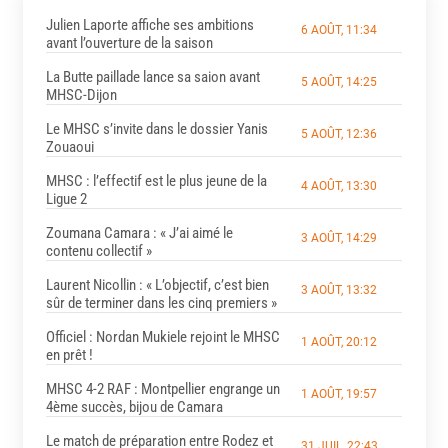
Julien Laporte affiche ses ambitions
6 AOÛT, 11:34
avant l’ouverture de la saison
La Butte paillade lance sa saion avant
5 AOÛT, 14:25
MHSC-Dijon
Le MHSC s’invite dans le dossier Yanis
5 AOÛT, 12:36
Zouaoui
MHSC : l’effectif est le plus jeune de la
4 AOÛT, 13:30
Ligue 2
Zoumana Camara : « J’ai aimé le
3 AOÛT, 14:29
contenu collectif »
Laurent Nicollin : « L’objectif, c’est bien
3 AOÛT, 13:32
sûr de terminer dans les cinq premiers »
Officiel : Nordan Mukiele rejoint le MHSC
1 AOÛT, 20:12
en prêt !
MHSC 4-2 RAF : Montpellier engrange un
1 AOÛT, 19:57
4ème succès, bijou de Camara
Le match de préparation entre Rodez et
31 JUIL, 22:43