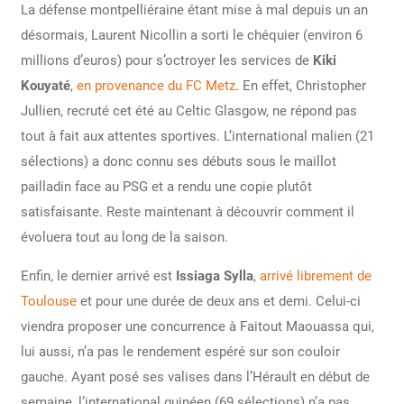
La défense montpelliéraine étant mise à mal depuis un an
désormais, Laurent Nicollin a sorti le chéquier (environ 6
millions d’euros) pour s’octroyer les services de
Kiki
Kouyaté
,
en provenance du FC Metz
. En effet, Christopher
Jullien, recruté cet été au Celtic Glasgow, ne répond pas
tout à fait aux attentes sportives. L’international malien (21
sélections) a donc connu ses débuts sous le maillot
pailladin face au PSG et a rendu une copie plutôt
satisfaisante. Reste maintenant à découvrir comment il
évoluera tout au long de la saison.
Enfin, le dernier arrivé est
Issiaga Sylla
,
arrivé librement de
Toulouse
et pour une durée de deux ans et demi. Celui-ci
viendra proposer une concurrence à Faitout Maouassa qui,
lui aussi, n’a pas le rendement espéré sur son couloir
gauche. Ayant posé ses valises dans l’Hérault en début de
semaine, l’international guinéen (69 sélections) n’a pas