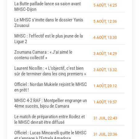
La Butte paillade lance sa saion avant
5 AOÛT, 14:25
MHSC-Dijon
Le MHSC s’invite dans le dossier Yanis
5 AOÛT, 12:36
Zouaoui
MHSC : l’effectif est le plus jeune de la
4 AOÛT, 13:30
Ligue 2
Zoumana Camara : « J’ai aimé le
3 AOÛT, 14:29
contenu collectif »
Laurent Nicollin : « L’objectif, c’est bien
3 AOÛT, 13:32
sûr de terminer dans les cinq premiers »
Officiel : Nordan Mukiele rejoint le MHSC
1 AOÛT, 20:12
en prêt !
MHSC 4-2 RAF : Montpellier engrange un
1 AOÛT, 19:57
4ème succès, bijou de Camara
Le match de préparation entre Rodez et
31 JUIL, 22:43
le MHSC devrait être diffusé
Officiel : Lucas Mincarelli quitte le MHSC
31 JUIL, 20:36
et s’engage à l’Estrela Amadora