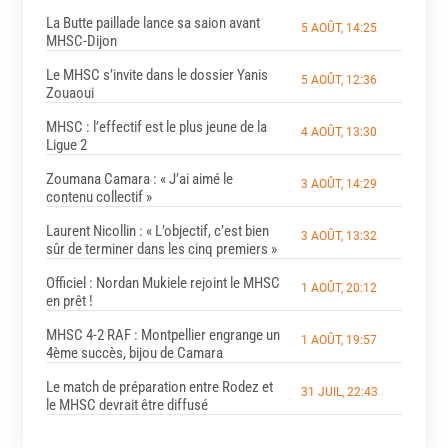
La Butte paillade lance sa saion avant
5 AOÛT, 14:25
MHSC-Dijon
Le MHSC s’invite dans le dossier Yanis
5 AOÛT, 12:36
Zouaoui
MHSC : l’effectif est le plus jeune de la
4 AOÛT, 13:30
Ligue 2
Zoumana Camara : « J’ai aimé le
3 AOÛT, 14:29
contenu collectif »
Laurent Nicollin : « L’objectif, c’est bien
3 AOÛT, 13:32
sûr de terminer dans les cinq premiers »
Officiel : Nordan Mukiele rejoint le MHSC
1 AOÛT, 20:12
en prêt !
MHSC 4-2 RAF : Montpellier engrange un
1 AOÛT, 19:57
4ème succès, bijou de Camara
Le match de préparation entre Rodez et
31 JUIL, 22:43
le MHSC devrait être diffusé