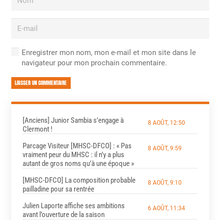
Enregistrer mon nom, mon e-mail et mon site dans le
navigateur pour mon prochain commentaire.
LAISSER UN COMMENTAIRE
[Anciens] Junior Sambia s’engage à
8 AOÛT, 12:50
Clermont !
Parcage Visiteur [MHSC-DFCO] : « Pas
8 AOÛT, 9:59
vraiment peur du MHSC : il n’y a plus
autant de gros noms qu’à une époque »
[MHSC-DFCO] La composition probable
8 AOÛT, 9:10
pailladine pour sa rentrée
Julien Laporte affiche ses ambitions
6 AOÛT, 11:34
avant l’ouverture de la saison